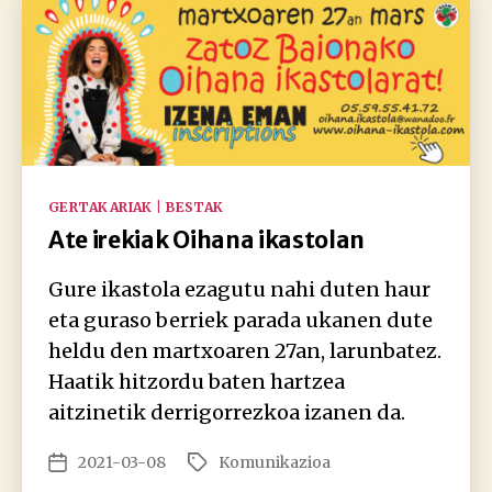
Kategoriak
GERTAKARIAK | BESTAK
Ate irekiak Oihana ikastolan
Gure ikastola ezagutu nahi duten haur
eta guraso berriek parada ukanen dute
heldu den martxoaren 27an, larunbatez.
Haatik hitzordu baten hartzea
aitzinetik derrigorrezkoa izanen da.
2021-03-08
Komunikazioa
Argitalpenaren
Etiketak
data