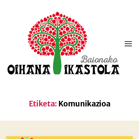
Menua
Oihana
ikastola
Etiketa:
Komunikazioa