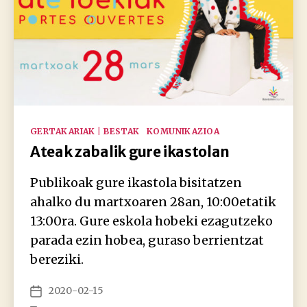
Kategoriak
GERTAKARIAK | BESTAK
KOMUNIKAZIOA
Ateak zabalik gure ikastolan
Publikoak gure ikastola bisitatzen
ahalko du martxoaren 28an, 10:00etatik
13:00ra. Gure eskola hobeki ezagutzeko
parada ezin hobea, guraso berrientzat
bereziki.
2020-02-15
Argitalpenaren
data