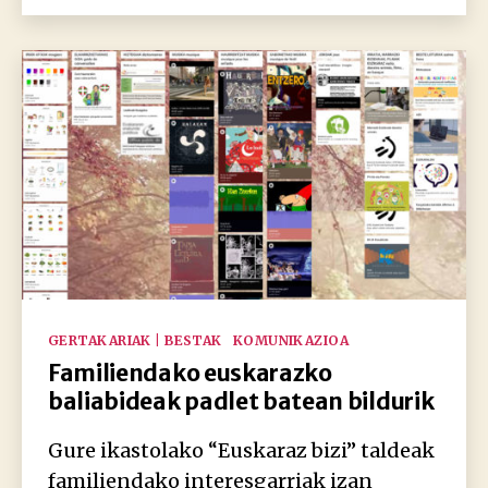
Kategoriak
GERTAKARIAK | BESTAK
KOMUNIKAZIOA
Familiendako euskarazko
baliabideak padlet batean bildurik
Gure ikastolako “Euskaraz bizi” taldeak
familiendako interesgarriak izan