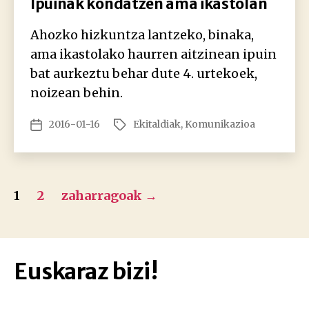
Ipuinak kondatzen ama ikastolan
Ahozko hizkuntza lantzeko, binaka,
ama ikastolako haurren aitzinean ipuin
bat aurkeztu behar dute 4. urtekoek,
noizean behin.
2016-01-16
Ekitaldiak
,
Komunikazioa
Argitalpenaren
Etiketak
data
Posts
1
2
zaharragoak
→
pagination
Euskaraz bizi!