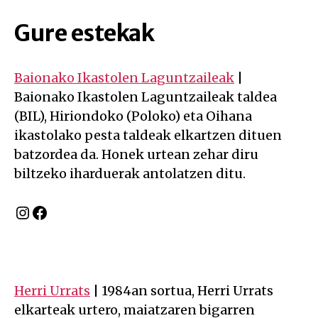
Gure estekak
Baionako Ikastolen Laguntzaileak
|
Baionako Ikastolen Laguntzaileak taldea
(BIL), Hiriondoko (Poloko) eta Oihana
ikastolako pesta taldeak elkartzen dituen
batzordea da. Honek urtean zehar diru
biltzeko iharduerak antolatzen ditu.
Instagram
Facebook
Herri Urrats
| 1984an sortua, Herri Urrats
elkarteak urtero, maiatzaren bigarren