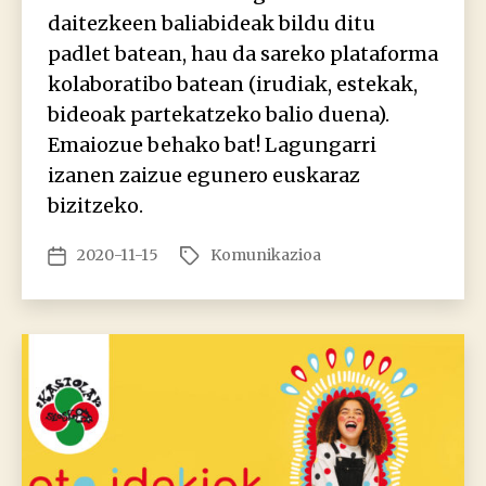
daitezkeen baliabideak bildu ditu
padlet batean, hau da sareko plataforma
kolaboratibo batean (irudiak, estekak,
bideoak partekatzeko balio duena).
Emaiozue behako bat! Lagungarri
izanen zaizue egunero euskaraz
bizitzeko.
2020-11-15
Komunikazioa
Argitalpenaren
Etiketak
data