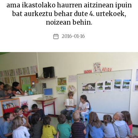
ama ikastolako haurren aitzinean ipuin
bat aurkeztu behar dute 4. urtekoek,
noizean behin.
2016-01-16
Argitalpenaren
data