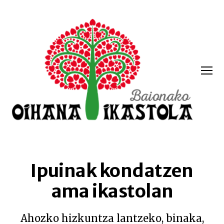
Menua
Oihana
ikastola
Ipuinak kondatzen
ama ikastolan
Ahozko hizkuntza lantzeko, binaka,