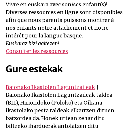
Vivre en euskara avec son/ses enfant(s)!
Diverses ressources en ligne sont disponibles
afin que nous parents puissons montrer à
nos enfants notre attachement et notre
intérêt pour la langue basque.
Euskaraz bizi gaitezen!
Consulter les ressources
Gure estekak
Baionako Ikastolen Laguntzaileak
|
Baionako Ikastolen Laguntzaileak taldea
(BIL), Hiriondoko (Poloko) eta Oihana
ikastolako pesta taldeak elkartzen dituen
batzordea da. Honek urtean zehar diru
biltzeko iharduerak antolatzen ditu.