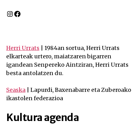
Instagram
Facebook
Herri Urrats
| 1984an sortua, Herri Urrats
elkarteak urtero, maiatzaren bigarren
igandean Senpereko Aintziran, Herri Urrats
besta antolatzen du.
Seaska
| Lapurdi, Baxenabarre eta Zuberoako
ikastolen federazioa
Kultura agenda