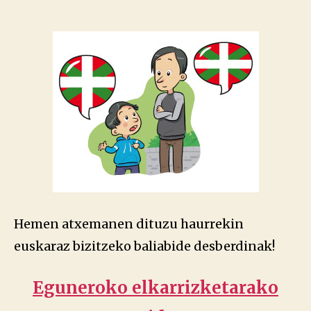
Hemen atxemanen dituzu haurrekin
euskaraz bizitzeko baliabide desberdinak!
Eguneroko elkarrizketarako