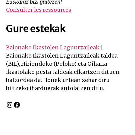
Euskaraz bizi gaitezen!
Consulter les ressources
Gure estekak
Baionako Ikastolen Laguntzaileak
|
Baionako Ikastolen Laguntzaileak taldea
(BIL), Hiriondoko (Poloko) eta Oihana
ikastolako pesta taldeak elkartzen dituen
batzordea da. Honek urtean zehar diru
biltzeko iharduerak antolatzen ditu.
Instagram
Facebook