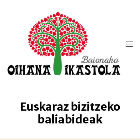
Menua
Oihana
ikastola
Euskaraz bizitzeko
baliabideak