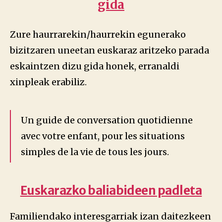
gida
Zure haurrarekin/haurrekin egunerako
bizitzaren uneetan euskaraz aritzeko parada
eskaintzen dizu gida honek, erranaldi
xinpleak erabiliz.
Un guide de conversation quotidienne
avec votre enfant, pour les situations
simples de la vie de tous les jours.
Euskarazko baliabideen padleta
Familiendako interesgarriak izan daitezkeen