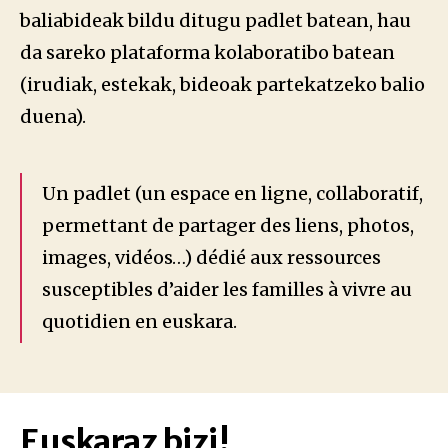
baliabideak bildu ditugu padlet batean, hau
da sareko plataforma kolaboratibo batean
(irudiak, estekak, bideoak partekatzeko balio
duena).
Un padlet (un espace en ligne, collaboratif,
permettant de partager des liens, photos,
images, vidéos…) dédié aux ressources
susceptibles d’aider les familles à vivre au
quotidien en euskara.
Euskaraz bizi!