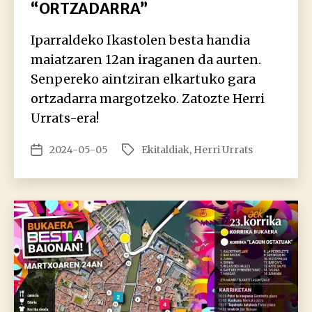
“ORTZADARRA”
Iparraldeko Ikastolen besta handia
maiatzaren 12an iraganen da aurten.
Senpereko aintziran elkartuko gara
ortzadarra margotzeko. Zatozte Herri
Urrats-era!
2024-05-05
Ekitaldiak
,
Herri Urrats
Argitalpenaren
Etiketak
data