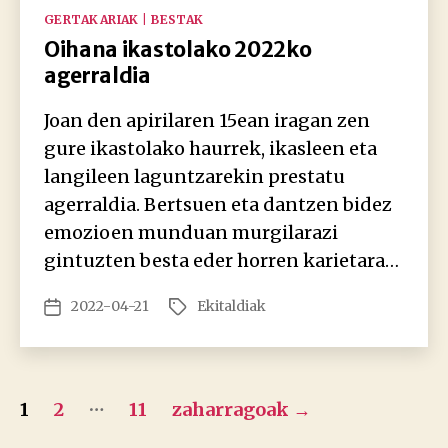
Kategoriak
GERTAKARIAK | BESTAK
Oihana ikastolako 2022ko
agerraldia
Joan den apirilaren 15ean iragan zen
gure ikastolako haurrek, ikasleen eta
langileen laguntzarekin prestatu
agerraldia. Bertsuen eta dantzen bidez
emozioen munduan murgilarazi
gintuzten besta eder horren karietara…
2022-04-21
Ekitaldiak
Argitalpenaren
Etiketak
data
Posts
…
1
2
11
zaharragoak
→
pagination