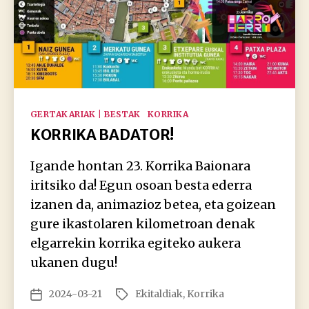
Kategoriak
GERTAKARIAK | BESTAK
KORRIKA
KORRIKA BADATOR!
Igande hontan 23. Korrika Baionara
iritsiko da! Egun osoan besta ederra
izanen da, animazioz betea, eta goizean
gure ikastolaren kilometroan denak
elgarrekin korrika egiteko aukera
ukanen dugu!
2024-03-21
Ekitaldiak
,
Korrika
Argitalpenaren
Etiketak
data