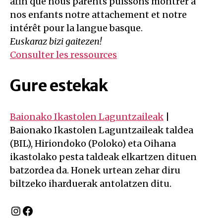
afin que nous parents puissons montrer à
nos enfants notre attachement et notre
intérêt pour la langue basque.
Euskaraz bizi gaitezen!
Consulter les ressources
Gure estekak
Baionako Ikastolen Laguntzaileak
|
Baionako Ikastolen Laguntzaileak taldea
(BIL), Hiriondoko (Poloko) eta Oihana
ikastolako pesta taldeak elkartzen dituen
batzordea da. Honek urtean zehar diru
biltzeko iharduerak antolatzen ditu.
Instagram
Facebook