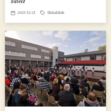
zuten!
2023-12-21
Ekitaldiak
Argitalpenaren
Etiketak
data