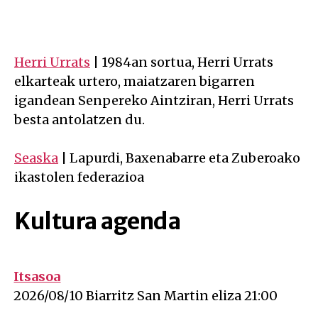
Herri Urrats
| 1984an sortua, Herri Urrats
elkarteak urtero, maiatzaren bigarren
igandean Senpereko Aintziran, Herri Urrats
besta antolatzen du.
Seaska
| Lapurdi, Baxenabarre eta Zuberoako
ikastolen federazioa
Kultura agenda
Itsasoa
on 2026-08-10 at 0h00
2026/08/10 Biarritz San Martin eliza 21:00