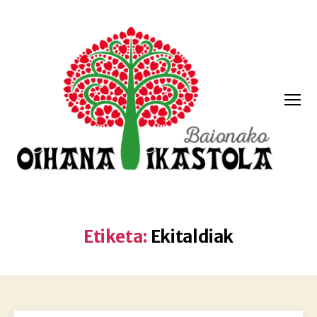
Menua
Oihana
ikastola
Etiketa:
Ekitaldiak