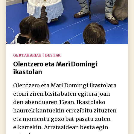
Kategoriak
GERTAKARIAK | BESTAK
Olentzero eta Mari Domingi
ikastolan
Olentzero eta Mari Domingi ikastolara
etorri ziren bisita baten egitera joan
den abenduaren 15ean. Ikastolako
haurrek kantuekin errezibitu zituzten
eta momentu goxo bat pasatu zuten
elkarrekin. Arratsaldean besta egin