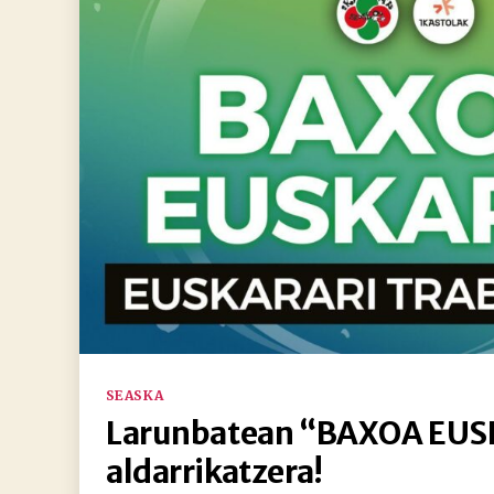
Kategoriak
SEASKA
Larunbatean “BAXOA EU
aldarrikatzera!