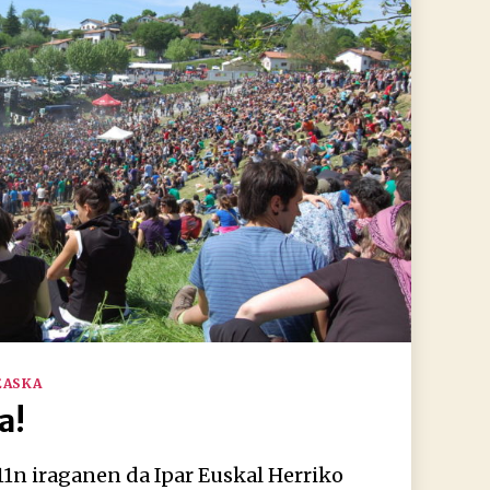
EASKA
a!
11n iraganen da Ipar Euskal Herriko