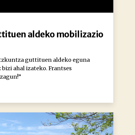
tituen aldeko mobilizazio
tzkuntza guttituen aldeko eguna
 bizi ahal izateko. Frantses
ezagun!”