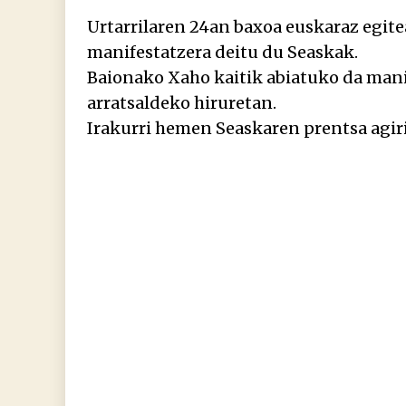
Urtarrilaren 24an baxoa euskaraz egite
manifestatzera deitu du Seaskak.
Baionako Xaho kaitik abiatuko da mani
arratsaldeko hiruretan.
Irakurri hemen Seaskaren prentsa agiri