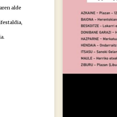
aren alde
festaldia,
a.