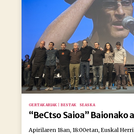
Kategoriak
GERTAKARIAK | BESTAK
SEASKA
“BeCtso Saioa” Baionako 
Apirilaren 18an, 18:00etan, Euskal Herri