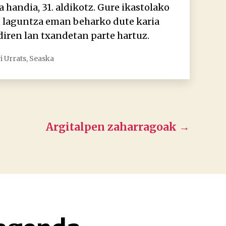
a handia, 31. aldikotz. Gure ikastolako
 laguntza eman beharko dute karia
diren lan txandetan parte hartuz.
i Urrats
,
Seaska
Argitalpen
zaharragoak
→