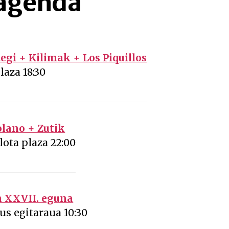
 agenda
gi + Kilimak + Los Piquillos
laza 18:30
lano + Zutik
lota plaza 22:00
n XXVII. eguna
us egitaraua 10:30