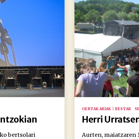
Kategoriak
GERTAKARIAK | BESTAK
S
antzokian
Herri Urratser
ko bertsolari
Aurten, maiatzaren 