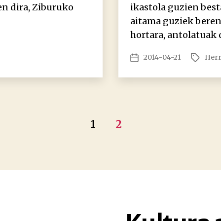
n dira, Ziburuko
ikastola guzien best
aitama guziek beren
hortara, antolatuak 
2014-04-21
Herr
Argitalpenaren
Etiketak
data
1
2