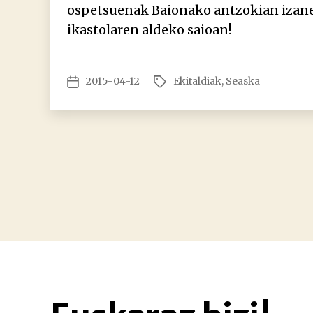
ospetsuenak Baionako antzokian izane
ikastolaren aldeko saioan!
2015-04-12
Ekitaldiak
,
Seaska
Argitalpenaren
Etiketak
data
Posts
pagination