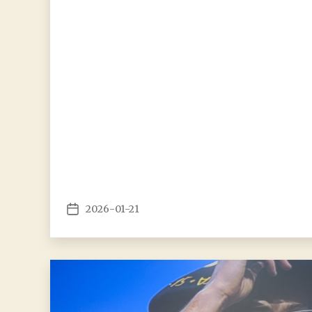
2026-01-21
Argitalpenaren
data