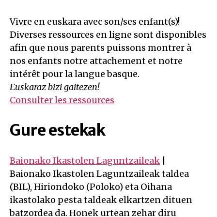
Vivre en euskara avec son/ses enfant(s)!
Diverses ressources en ligne sont disponibles
afin que nous parents puissons montrer à
nos enfants notre attachement et notre
intérêt pour la langue basque.
Euskaraz bizi gaitezen!
Consulter les ressources
Gure estekak
Baionako Ikastolen Laguntzaileak
|
Baionako Ikastolen Laguntzaileak taldea
(BIL), Hiriondoko (Poloko) eta Oihana
ikastolako pesta taldeak elkartzen dituen
batzordea da. Honek urtean zehar diru