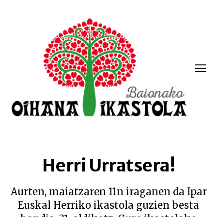
Menua
Oihana
ikastola
Herri Urratsera!
Aurten, maiatzaren 11n iraganen da Ipar
Euskal Herriko ikastola guzien besta