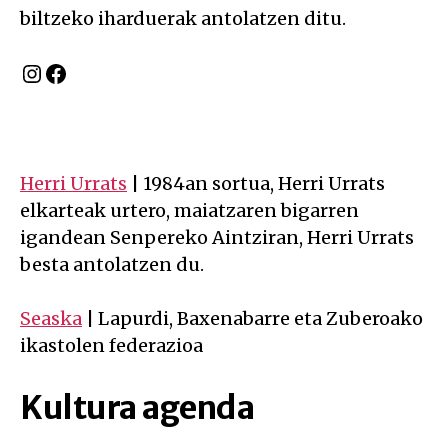
biltzeko iharduerak antolatzen ditu.
Instagram
Facebook
Herri Urrats
| 1984an sortua, Herri Urrats
elkarteak urtero, maiatzaren bigarren
igandean Senpereko Aintziran, Herri Urrats
besta antolatzen du.
Seaska
| Lapurdi, Baxenabarre eta Zuberoako
ikastolen federazioa
Kultura agenda