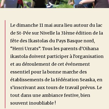
Le dimanche 11 mai aura lieu autour du lac
de St-Pée sur Nivelle la 31ème édition de la
fête des Ikastolas du Pays Basque nord,
“Herri Urrats”. Tous les parents d’Oihana
ikastola doivent participer à l’organisation
et au déroulement de cet événement
essentiel pour la bonne marche des
établissements de la fédération Seaska, en
s’inscrivant aux tours de travail prévus. Le
tout dans une ambiance festive, bien
souvent inoubliable !