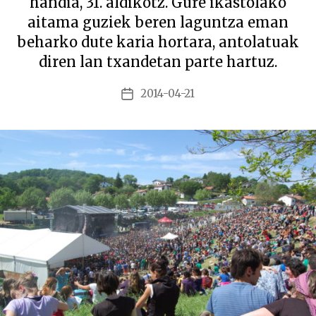
handia, 31. aldikotz. Gure ikastolako
aitama guziek beren laguntza eman
beharko dute karia hortara, antolatuak
diren lan txandetan parte hartuz.
2014-04-21
Argitalpenaren
data