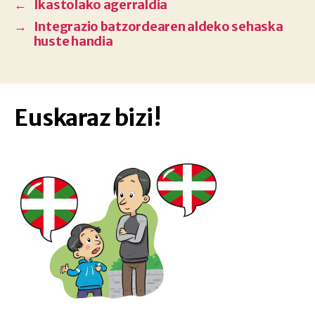
←
Ikastolako agerraldia
→
Integrazio batzordearen aldeko sehaska
huste handia
Euskaraz bizi!