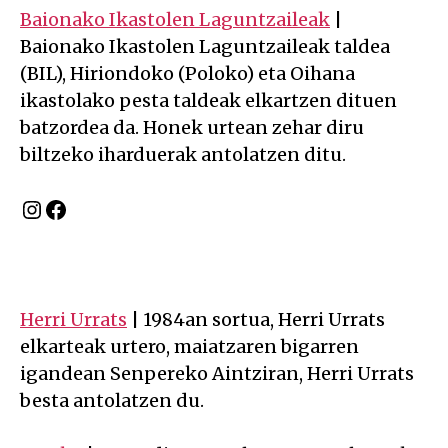
Baionako Ikastolen Laguntzaileak
|
Baionako Ikastolen Laguntzaileak taldea
(BIL), Hiriondoko (Poloko) eta Oihana
ikastolako pesta taldeak elkartzen dituen
batzordea da. Honek urtean zehar diru
biltzeko iharduerak antolatzen ditu.
Instagram
Facebook
Herri Urrats
| 1984an sortua, Herri Urrats
elkarteak urtero, maiatzaren bigarren
igandean Senpereko Aintziran, Herri Urrats
besta antolatzen du.