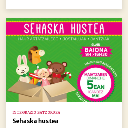
data
Kategoriak
INTEGRAZIO BATZORDEA
Sehaska hustea