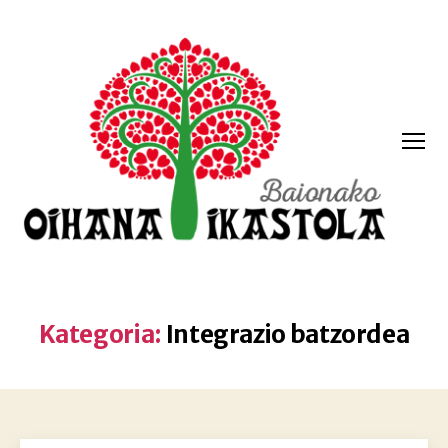
Menua
Oihana
ikastola
Kategoria:
Integrazio batzordea