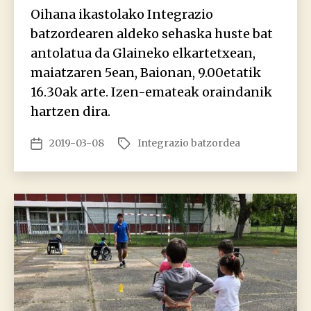
Oihana ikastolako Integrazio
batzordearen aldeko sehaska huste bat
antolatua da Glaineko elkartetxean,
maiatzaren 5ean, Baionan, 9.00etatik
16.30ak arte. Izen-emateak oraindanik
hartzen dira.
2019-03-08
Integrazio batzordea
Argitalpenaren
Etiketak
data