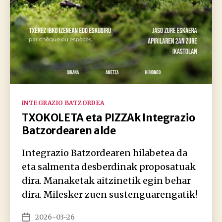
Kategoriak
INTEGRAZIO BATZORDEA
TXOKOLETA eta PIZZAk Integrazio
Batzordearen alde
Integrazio Batzordearen hilabetea da
eta salmenta desberdinak proposatuak
dira. Manaketak aitzinetik egin behar
dira. Milesker zuen sustenguarengatik!
2026-03-26
Argitalpenaren