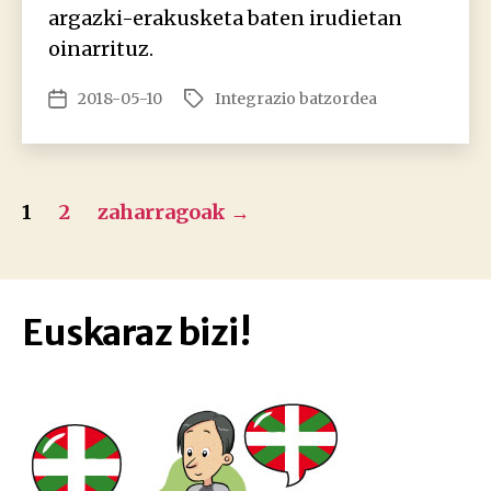
argazki-erakusketa baten irudietan
oinarrituz.
2018-05-10
Integrazio batzordea
Argitalpenaren
Etiketak
data
Posts
1
2
zaharragoak
→
pagination
Euskaraz bizi!