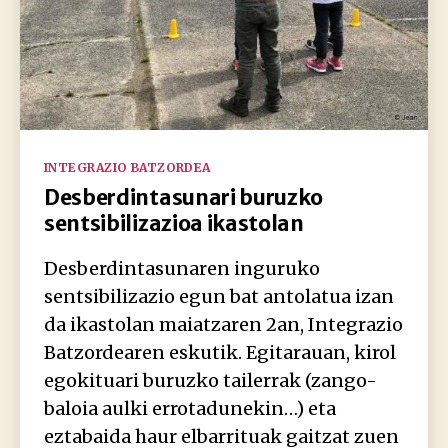
Kategoriak
INTEGRAZIO BATZORDEA
Desberdintasunari buruzko
sentsibilizazioa ikastolan
Desberdintasunaren inguruko
sentsibilizazio egun bat antolatua izan
da ikastolan maiatzaren 2an, Integrazio
Batzordearen eskutik. Egitarauan, kirol
egokituari buruzko tailerrak (zango-
baloia aulki errotadunekin…) eta
eztabaida haur elbarrituak gaitzat zuen