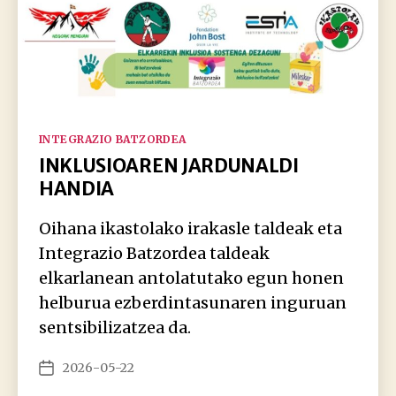
Kategoriak
INTEGRAZIO BATZORDEA
INKLUSIOAREN JARDUNALDI
HANDIA
Oihana ikastolako irakasle taldeak eta
Integrazio Batzordea taldeak
elkarlanean antolatutako egun honen
helburua ezberdintasunaren inguruan
sentsibilizatzea da.
2026-05-22
Argitalpenaren
data