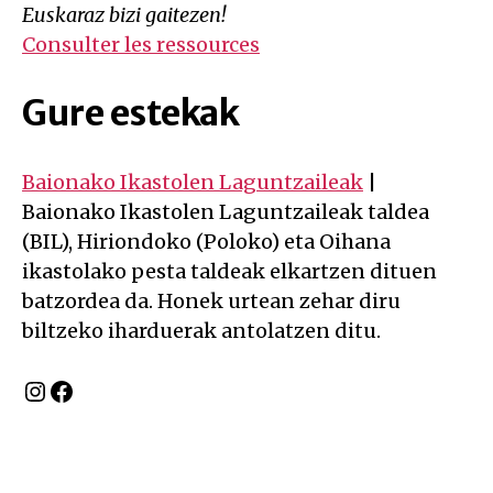
Euskaraz bizi gaitezen!
Consulter les ressources
Gure estekak
Baionako Ikastolen Laguntzaileak
|
Baionako Ikastolen Laguntzaileak taldea
(BIL), Hiriondoko (Poloko) eta Oihana
ikastolako pesta taldeak elkartzen dituen
batzordea da. Honek urtean zehar diru
biltzeko iharduerak antolatzen ditu.
Instagram
Facebook