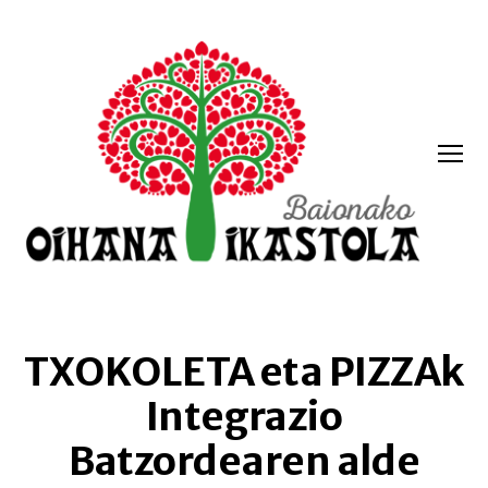
Menua
Oihana
ikastola
TXOKOLETA eta PIZZAk
Integrazio
Batzordearen alde