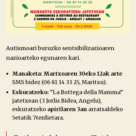
Autismoari buruzko sentsibilizazioaren
nazioarteko egunaren kari.
Manaketa:
Martxoaren 30eko 12ak arte
SMS bidez (06 81 14 33 25, Maritxu).
Eskuratzeko:
“La Bottega della Mamma”
jatetxean (3 Jorlis Bidea, Angelu),
eskuratzeko
apirilaren 3an
arratsaldeko
5etatik 7terdietara.