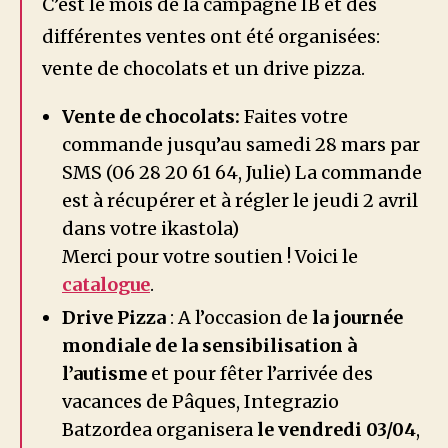
C’est le mois de la campagne IB et des
différentes ventes ont été organisées:
vente de chocolats et un drive pizza.
Vente de chocolats:
Faites votre
commande jusqu’au samedi 28 mars par
SMS (06 28 20 61 64, Julie) La commande
est à récupérer et à régler le jeudi 2 avril
dans votre ikastola)
Merci pour votre soutien ! Voici le
catalogue
.
Drive Pizza
: A l’occasion de
la journée
mondiale de la sensibilisation à
l’autisme
et pour fêter l’arrivée des
vacances de Pâques, Integrazio
Batzordea organisera
le vendredi 03/04
,