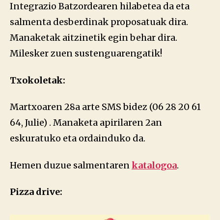
Integrazio Batzordearen hilabetea da eta
salmenta desberdinak proposatuak dira.
Manaketak aitzinetik egin behar dira.
Milesker zuen sustenguarengatik!
Txokoletak:
Martxoaren 28a arte SMS bidez (06 28 20 61
64, Julie) . Manaketa apirilaren 2an
eskuratuko eta ordainduko da.
Hemen duzue salmentaren
katalogoa
.
Pizza drive: