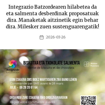
Integrazio Batzordearen hilabetea da
eta salmenta desberdinak proposatuak
dira. Manaketak aitzinetik egin behar
dira. Milesker zuen sustenguarengatik!
2026-03-26
Argitalpenaren
data