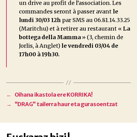
un drive au profit de l’association. Les
commandes seront à passer avant
le
lundi 30/03 12h
par SMS au 06.81.14.33.25
(Maritchu) et à retirer au restaurant «
La
bottega della Mamma
» (3, chemin de
Jorlis, à Anglet)
le vendredi 03/04 de
17h00 à 19h30.
←
Oihana ikastola ere KORRIKA!
→
“DRAG” tailerra haur eta gurasoentzat