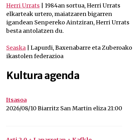
Herri Urrats
| 1984an sortua, Herri Urrats
elkarteak urtero, maiatzaren bigarren
igandean Senpereko Aintziran, Herri Urrats
besta antolatzen du.
Seaska
| Lapurdi, Baxenabarre eta Zuberoako
ikastolen federazioa
Kultura agenda
Itsasoa
on 2026-08-10 at 0h00
2026/08/10 Biarritz San Martin eliza 21:00
Arti 2.0 + Laparretan + Kafkle