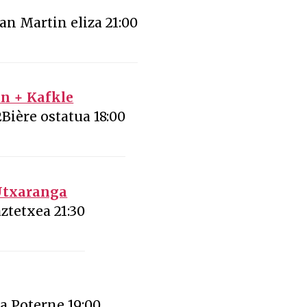
San Martin eliza 21:00
an + Kafkle
Bière ostatua 18:00
 Utxaranga
ztetxea 21:30
a Poterne 19:00