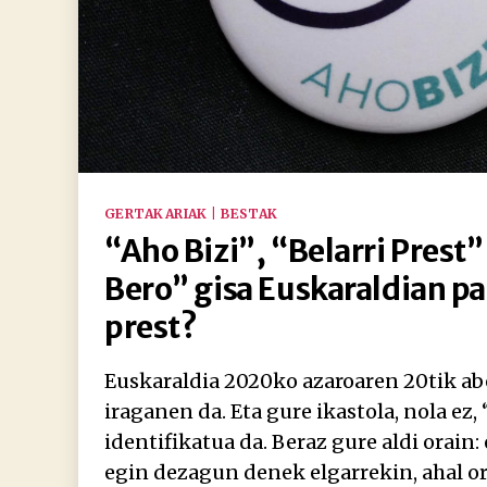
Kategoriak
GERTAKARIAK | BESTAK
“Aho Bizi”, “Belarri Prest
Bero” gisa Euskaraldian pa
prest?
Euskaraldia 2020ko azaroaren 20tik a
iraganen da. Eta gure ikastola, nola ez,
identifikatua da. Beraz gure aldi orain
egin dezagun denek elgarrekin, ahal or