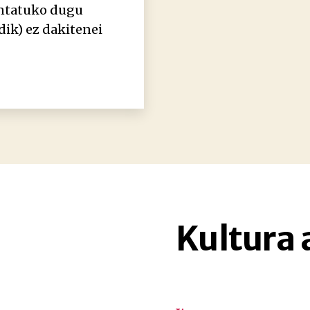
entatuko dugu
dik) ez dakitenei
Kultura