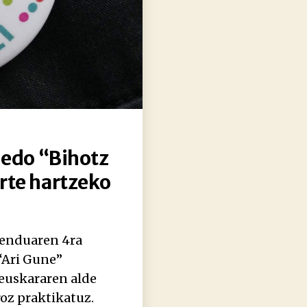
” edo “Bihotz
rte hartzeko
benduaren 4ra
 “Ari Gune”
: euskararen alde
oz praktikatuz.