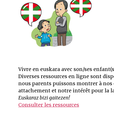
Vivre en euskara avec son/ses enfant(s
Diverses ressources en ligne sont disp
nous parents puissons montrer à nos 
attachement et notre intérêt pour la 
Euskaraz bizi gaitezen!
Consulter les ressources