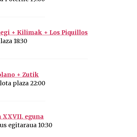
gi + Kilimak + Los Piquillos
laza 18:30
lano + Zutik
lota plaza 22:00
n XXVII. eguna
us egitaraua 10:30