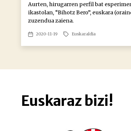
Aurten, hirugarren perfil bat esperim
ikastolan, “Bihotz Bero”, euskara (orain
zuzendua zaiena.
2020-11-19
Euskaraldia
Argitalpenaren
Etiketak
data
Euskaraz bizi!