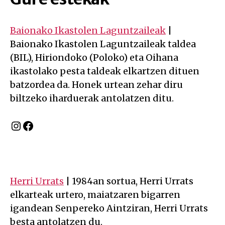
Baionako Ikastolen Laguntzaileak
|
Baionako Ikastolen Laguntzaileak taldea
(BIL), Hiriondoko (Poloko) eta Oihana
ikastolako pesta taldeak elkartzen dituen
batzordea da. Honek urtean zehar diru
biltzeko iharduerak antolatzen ditu.
Instagram
Facebook
Herri Urrats
| 1984an sortua, Herri Urrats
elkarteak urtero, maiatzaren bigarren
igandean Senpereko Aintziran, Herri Urrats
besta antolatzen du.