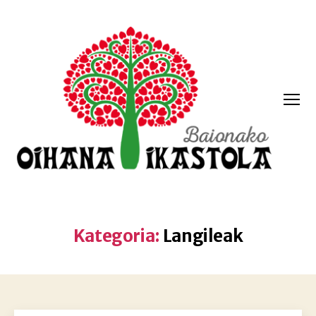
Menua
Oihana
ikastola
Kategoria:
Langileak