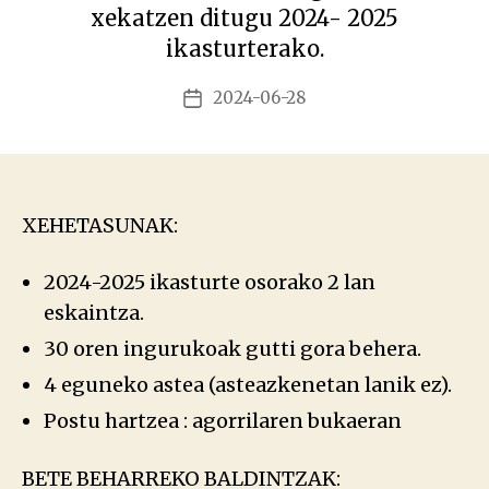
xekatzen ditugu 2024- 2025
ikasturterako.
2024-06-28
Argitalpenaren
data
XEHETASUNAK:
2024-2025 ikasturte osorako 2 lan
eskaintza.
30 oren ingurukoak gutti gora behera.
4 eguneko astea (asteazkenetan lanik ez).
Postu hartzea : agorrilaren bukaeran
BETE BEHARREKO BALDINTZAK: