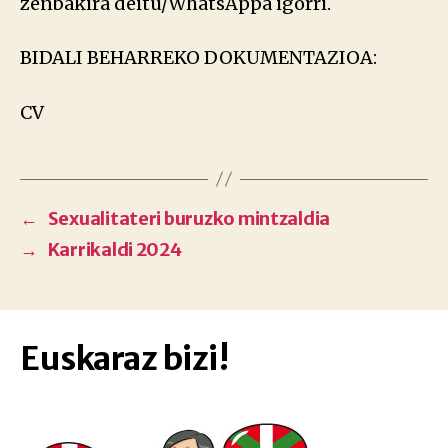
zenbakira deitu/WhatsAppa igorri.
BIDALI BEHARREKO DOKUMENTAZIOA:
CV
←
Sexualitateri buruzko mintzaldia
→
Karrikaldi 2024
Euskaraz bizi!