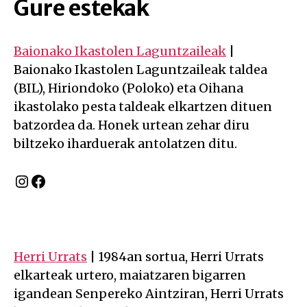
Gure estekak
Baionako Ikastolen Laguntzaileak
|
Baionako Ikastolen Laguntzaileak taldea
(BIL), Hiriondoko (Poloko) eta Oihana
ikastolako pesta taldeak elkartzen dituen
batzordea da. Honek urtean zehar diru
biltzeko iharduerak antolatzen ditu.
Instagram
Facebook
Herri Urrats
| 1984an sortua, Herri Urrats
elkarteak urtero, maiatzaren bigarren
igandean Senpereko Aintziran, Herri Urrats