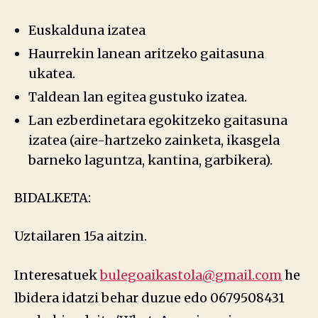
Euskalduna izatea
Haurrekin lanean aritzeko gaitasuna
ukatea.
Taldean lan egitea gustuko izatea.
Lan ezberdinetara egokitzeko gaitasuna
izatea (aire-hartzeko zainketa, ikasgela
barneko laguntza, kantina, garbikera).
BIDALKETA:
Uztailaren 15a aitzin.
Interesatuek
bulegoaikastola@gmail.com
he
lbidera idatzi behar duzue edo 0679508431