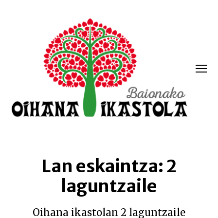
Menua
Oihana
ikastola
Lan eskaintza: 2
laguntzaile
Oihana ikastolan 2 laguntzaile