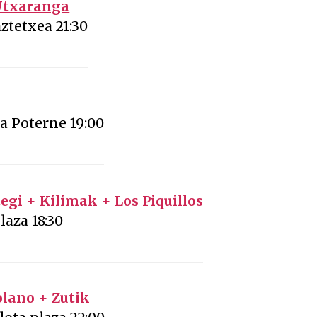
 Utxaranga
ztetxea 21:30
a Poterne 19:00
gi + Kilimak + Los Piquillos
laza 18:30
lano + Zutik