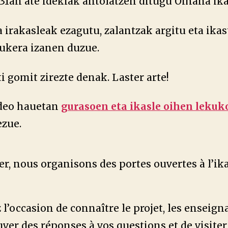
 31an ate idekiak antolatzen ditugu Oihana ika
 irakasleak ezagutu, zalantzak argitu eta ikas
aukera izanen duzue.
ti gomit zirezte denak. Laster arte!
ideo hauetan
gurasoen eta ikasle oihen leku
ezue.
ier, nous organisons des portes ouvertes à l’ik
 l’occasion de connaître le projet, les enseigna
ver des réponses à vos questions et de visiter 