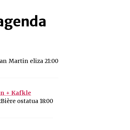
 agenda
San Martin eliza 21:00
an + Kafkle
Bière ostatua 18:00