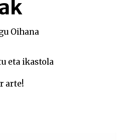
iak
ugu Oihana
u eta ikastola
r arte!