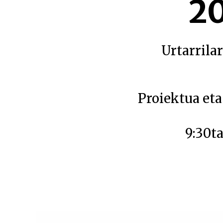
20
Urtarrila
Proiektua eta
9:30ta