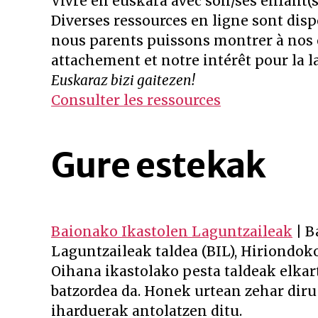
Vivre en euskara avec son/ses enfant(s
Diverses ressources en ligne sont disp
nous parents puissons montrer à nos 
attachement et notre intérêt pour la 
Euskaraz bizi gaitezen!
Consulter les ressources
Gure estekak
Baionako Ikastolen Laguntzaileak
| B
Laguntzaileak taldea (BIL), Hiriondoko
Oihana ikastolako pesta taldeak elkar
batzordea da. Honek urtean zehar diru
iharduerak antolatzen ditu.