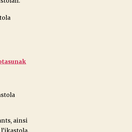
stolan.
tola
kotasunak
astola
nts, ainsi
l’ikastola.