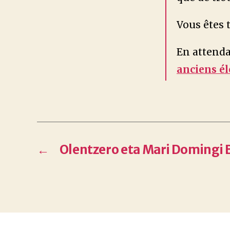
Vous êtes t
En attenda
anciens él
←
Olentzero eta Mari Doming