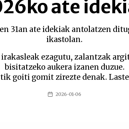
26ko ate idek
ren 31an ate idekiak antolatzen dit
ikastolan.
 irakasleak ezagutu, zalantzak argit
bisitatzeko aukera izanen duzue.
tik goiti gomit zirezte denak. Laste
2026-01-06
Argitalpenaren
data