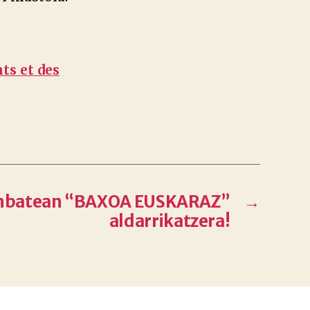
ts et des
nbatean “BAXOA EUSKARAZ”
→
aldarrikatzera!