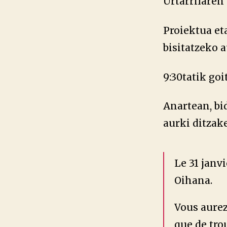
Urtarrilaren
Proiektua eta
bisitatzeko 
9:30tatik goi
Anartean, b
aurki ditzak
Le 31 janv
Oihana.
Vous aurez
que de trou