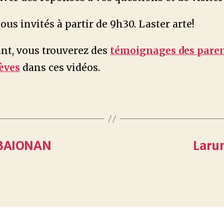
ous invités à partir de 9h30. Laster arte!
nt, vous trouverez des
témoignages des paren
èves
dans ces vidéos.
i BAIONAN
Laru