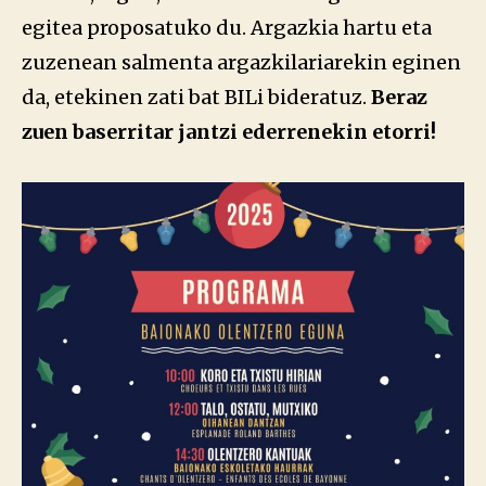
egitea proposatuko du. Argazkia hartu eta
zuzenean salmenta argazkilariarekin eginen
da, etekinen zati bat BILi bideratuz.
Beraz
zuen baserritar jantzi ederrenekin etorri!