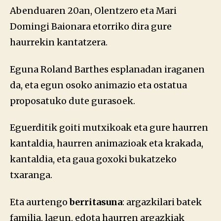
Abenduaren 20an, Olentzero eta Mari
Domingi Baionara etorriko dira gure
haurrekin kantatzera.
Eguna Roland Barthes esplanadan iraganen
da, eta egun osoko animazio eta ostatua
proposatuko dute gurasoek.
Eguerditik goiti mutxikoak eta gure haurren
kantaldia, haurren animazioak eta krakada,
kantaldia, eta gaua goxoki bukatzeko
txaranga.
Eta aurtengo
berritasuna
: argazkilari batek
familia, lagun, edota haurren argazkiak