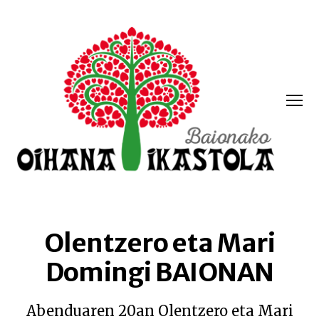
Menua
Oihana
ikastola
Olentzero eta Mari
Domingi BAIONAN
Abenduaren 20an Olentzero eta Mari