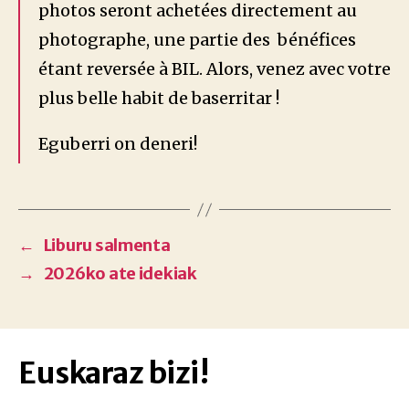
photos seront achetées directement au
photographe, une partie des bénéfices
étant reversée à BIL. Alors, venez avec votre
plus belle habit de baserritar !
Eguberri on deneri!
←
Liburu salmenta
→
2026ko ate idekiak
Euskaraz bizi!