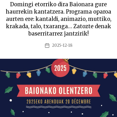
Domingi etorriko dira Baionara gure
haurrekin kantatzera. Programa oparoa
aurten ere: kantaldi, animazio, muttiko,
krakada, talo, txaranga… Zatozte denak
baserritarrez jantzirik!
2025-12-18
Argitalpenaren
data