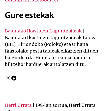
Gure estekak
Baionako Ikastolen Laguntzaileak
|
Baionako Ikastolen Laguntzaileak taldea
(BIL), Hiriondoko (Poloko) eta Oihana
ikastolako pesta taldeak elkartzen dituen
batzordea da. Honek urtean zehar diru
biltzeko iharduerak antolatzen ditu.
Instagram
Facebook
Herri Urrats
| 1984an sortua, Herri Urrats