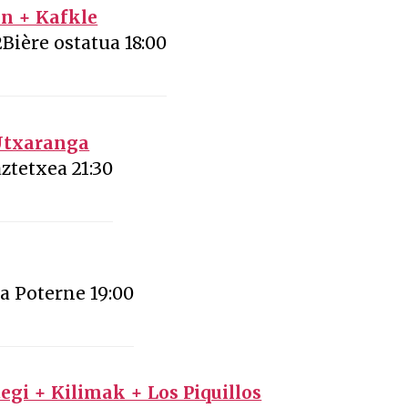
an + Kafkle
Bière ostatua 18:00
 Utxaranga
ztetxea 21:30
a Poterne 19:00
gi + Kilimak + Los Piquillos