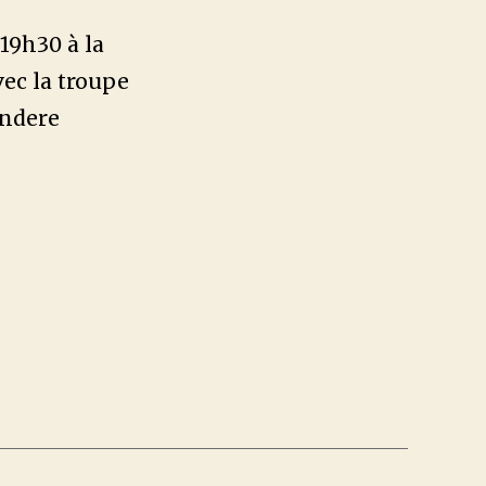
 19h30 à la
ec la troupe
andere