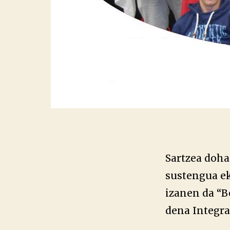
Sartzea doha
sustengua ek
izanen da “B
dena Integra