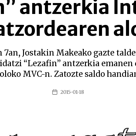
n” antzerkia In
atzordearen al
n 7an, Jostakin Makeako gazte tald
 idatzi “Lezafin” antzerkia emanen 
oloko MVC-n. Zatozte saldo handia
2015-01-18
Argitalpenaren
data