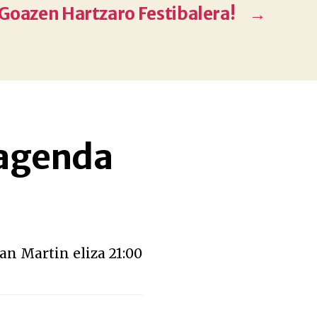
Goazen Hartzaro Festibalera!
→
 agenda
San Martin eliza 21:00