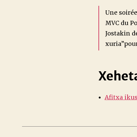
Une soirée
MVC du Pol
Jostakin d
xuria”pour
Xehet
Afitxa iku