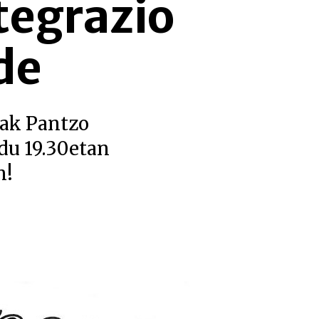
tegrazio
de
eak Pantzo
du 19.30etan
n!