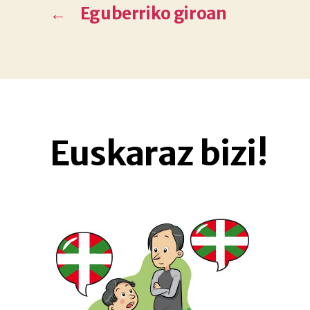
←
Eguberriko giroan
Euskaraz bizi!