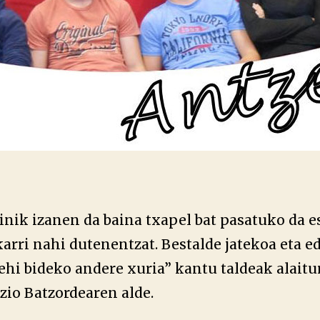
inik izanen da baina txapel bat pasatuko da 
arri nahi dutenentzat. Bestalde jatekoa eta e
ehi bideko andere xuria” kantu taldeak alaitu
zio Batzordearen alde.