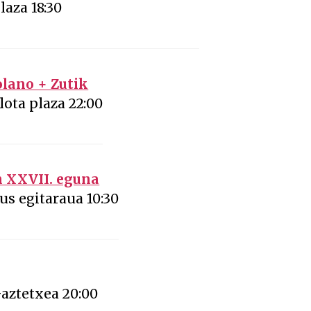
laza 18:30
lano + Zutik
lota plaza 22:00
n XXVII. eguna
us egitaraua 10:30
aztetxea 20:00