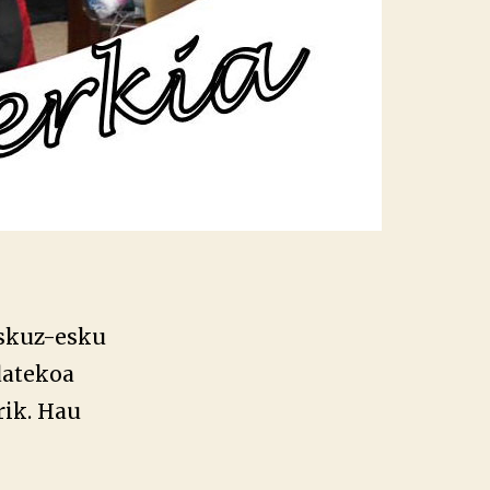
eskuz-esku
datekoa
rik. Hau