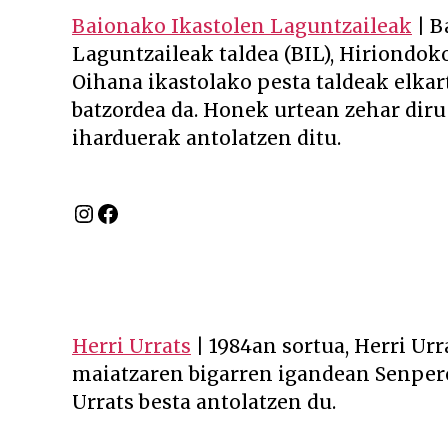
Baionako Ikastolen Laguntzaileak
| B
Laguntzaileak taldea (BIL), Hiriondoko
Oihana ikastolako pesta taldeak elkar
batzordea da. Honek urtean zehar diru
iharduerak antolatzen ditu.
Instagram
Facebook
Herri Urrats
| 1984an sortua, Herri Urr
maiatzaren bigarren igandean Senpere
Urrats besta antolatzen du.