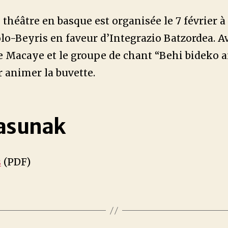
 théâtre en basque est organisée le 7 février à
o-Beyris en faveur d’Integrazio Batzordea. Av
e Macaye et le groupe de chant “Behi bideko 
 animer la buvette.
asunak
s
(PDF)