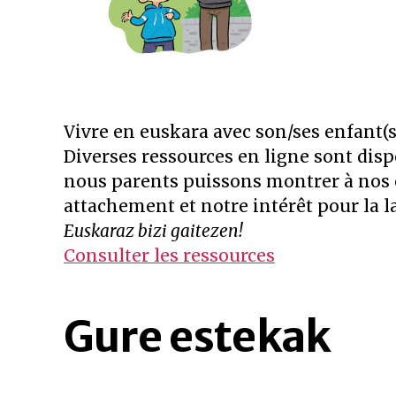
Vivre en euskara avec son/ses enfant(s
Diverses ressources en ligne sont disp
nous parents puissons montrer à nos 
attachement et notre intérêt pour la 
Euskaraz bizi gaitezen!
Consulter les ressources
Gure estekak