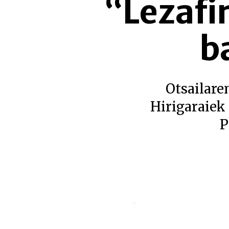
“Lezafi
b
Otsailare
Hirigaraiek
P