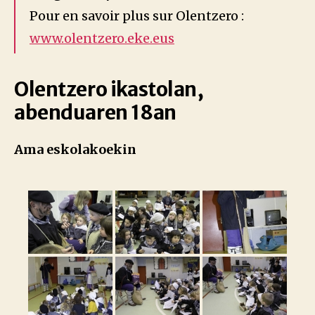
Pour en savoir plus sur Olentzero :
www.olentzero.eke.eus
Olentzero ikastolan,
abenduaren 18an
Ama eskolakoekin