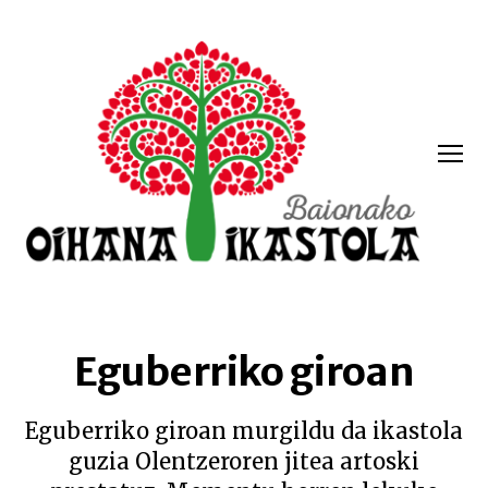
Menua
Oihana
ikastola
Eguberriko giroan
Eguberriko giroan murgildu da ikastola
guzia Olentzeroren jitea artoski