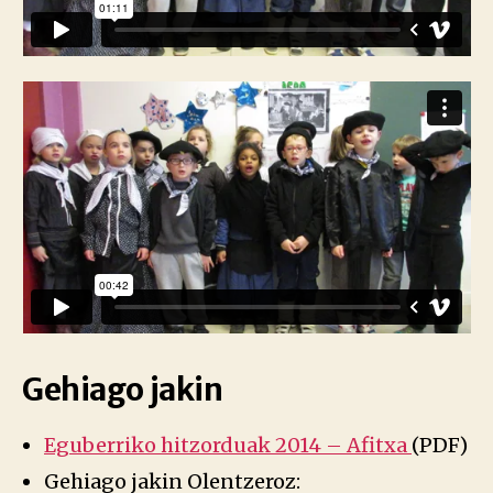
Gehiago jakin
Eguberriko hitzorduak 2014 – Afitxa
(PDF)
Gehiago jakin Olentzeroz: