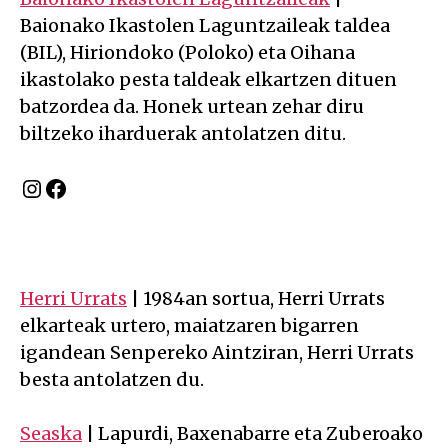
Baionako Ikastolen Laguntzaileak taldea
(BIL), Hiriondoko (Poloko) eta Oihana
ikastolako pesta taldeak elkartzen dituen
batzordea da. Honek urtean zehar diru
biltzeko iharduerak antolatzen ditu.
Instagram
Facebook
Herri Urrats
| 1984an sortua, Herri Urrats
elkarteak urtero, maiatzaren bigarren
igandean Senpereko Aintziran, Herri Urrats
besta antolatzen du.
Seaska
| Lapurdi, Baxenabarre eta Zuberoako