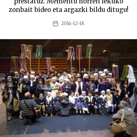
prestatuz. Mementu horren lekuko
zonbait bideo eta argazki bildu ditugu!
2014-12-18
Argitalpenaren
data