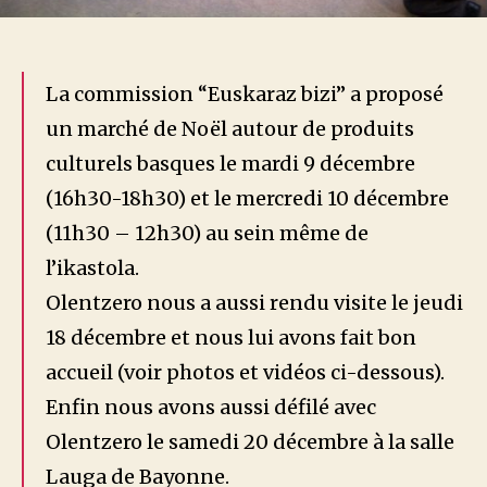
La commission “Euskaraz bizi” a proposé
un marché de Noël autour de produits
culturels basques le mardi 9 décembre
(16h30-18h30) et le mercredi 10 décembre
(11h30 – 12h30) au sein même de
l’ikastola.
Olentzero nous a aussi rendu visite le jeudi
18 décembre et nous lui avons fait bon
accueil (voir photos et vidéos ci-dessous).
Enfin nous avons aussi défilé avec
Olentzero le samedi 20 décembre à la salle
Lauga de Bayonne.