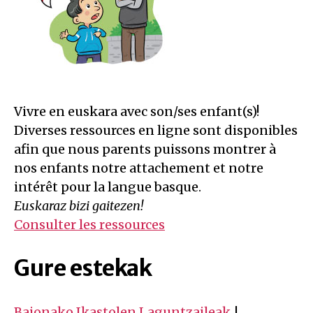
Vivre en euskara avec son/ses enfant(s)!
Diverses ressources en ligne sont disponibles
afin que nous parents puissons montrer à
nos enfants notre attachement et notre
intérêt pour la langue basque.
Euskaraz bizi gaitezen!
Consulter les ressources
Gure estekak
Baionako Ikastolen Laguntzaileak
|