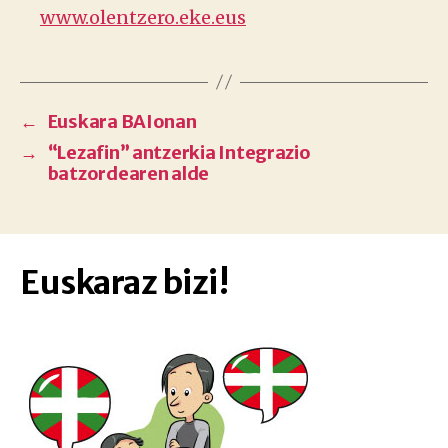
www.olentzero.eke.eus
←
Euskara BAIonan
→
“Lezafin” antzerkia Integrazio
batzordearen alde
Euskaraz bizi!