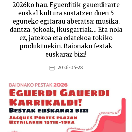
2026ko hau. Eguerditik gauerdirarte
euskal kultura sustatzen duen 5
eguneko egitarau aberatsa: musika,
dantza, jokoak, ikusgarriak… Eta nola
ez, jatekoa eta edatekoa tokiko
produktuekin. Baionako festak
euskaraz bizi!
2026-06-28
Argitalpenaren
data