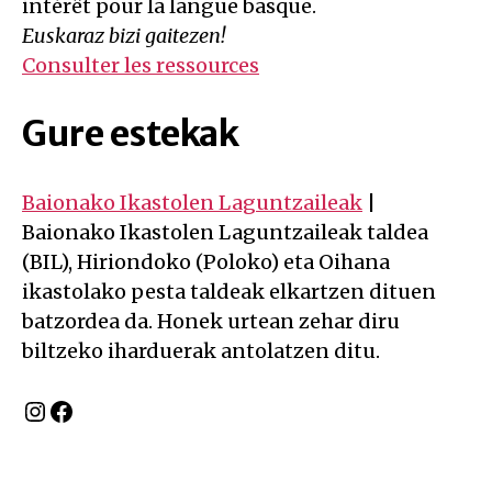
intérêt pour la langue basque.
Euskaraz bizi gaitezen!
Consulter les ressources
Gure estekak
Baionako Ikastolen Laguntzaileak
|
Baionako Ikastolen Laguntzaileak taldea
(BIL), Hiriondoko (Poloko) eta Oihana
ikastolako pesta taldeak elkartzen dituen
batzordea da. Honek urtean zehar diru
biltzeko iharduerak antolatzen ditu.
Instagram
Facebook