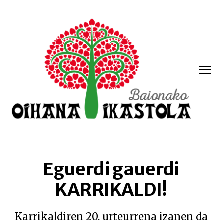
Menua
Oihana
ikastola
Eguerdi gauerdi
KARRIKALDI!
Karrikaldiren 20. urteurrena izanen da