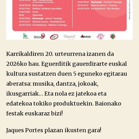
Karrikaldiren 20. urteurrena izanen da
2026ko hau. Eguerditik gauerdirarte euskal
kultura sustatzen duen 5 eguneko egitarau
aberatsa: musika, dantza, jokoak,
ikusgarriak… Eta nola ez jatekoa eta
edatekoa tokiko produktuekin. Baionako
festak euskaraz bizi!
Jaques Portes plazan ikusten gara!