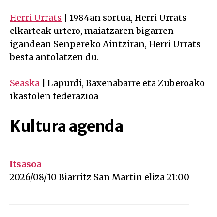
Herri Urrats
| 1984an sortua, Herri Urrats
elkarteak urtero, maiatzaren bigarren
igandean Senpereko Aintziran, Herri Urrats
besta antolatzen du.
Seaska
| Lapurdi, Baxenabarre eta Zuberoako
ikastolen federazioa
Kultura agenda
Itsasoa
on 2026-08-10 at 0h00
2026/08/10 Biarritz San Martin eliza 21:00