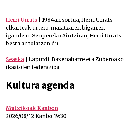
Herri Urrats
| 1984an sortua, Herri Urrats
elkarteak urtero, maiatzaren bigarren
igandean Senpereko Aintziran, Herri Urrats
besta antolatzen du.
Seaska
| Lapurdi, Baxenabarre eta Zuberoako
ikastolen federazioa
Kultura agenda
Mutxikoak Kanbon
on 2026-08-12 at 0h00
2026/08/12 Kanbo 19:30