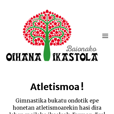
Menua
Oihana
ikastola
Atletismoa !
Gimnastika bukatu ondotik epe
honetan atletismoarekin hasi dira