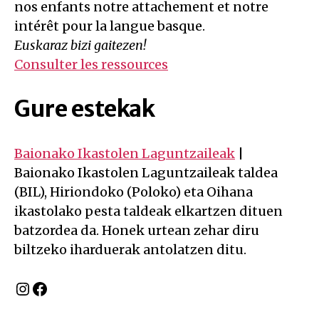
nos enfants notre attachement et notre
intérêt pour la langue basque.
Euskaraz bizi gaitezen!
Consulter les ressources
Gure estekak
Baionako Ikastolen Laguntzaileak
|
Baionako Ikastolen Laguntzaileak taldea
(BIL), Hiriondoko (Poloko) eta Oihana
ikastolako pesta taldeak elkartzen dituen
batzordea da. Honek urtean zehar diru
biltzeko iharduerak antolatzen ditu.
Instagram
Facebook