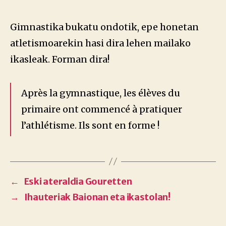
Gimnastika bukatu ondotik, epe honetan
atletismoarekin hasi dira lehen mailako
ikasleak. Forman dira!
Après la gymnastique, les élèves du
primaire ont commencé à pratiquer
l’athlétisme. Ils sont en forme !
←
Eski ateraldia Gouretten
→
Ihauteriak Baionan eta ikastolan!