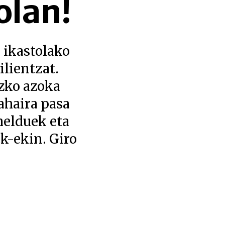
olan!
 ikastolako
ilientzat.
ezko azoka
ahaira pasa
helduek eta
k-ekin. Giro