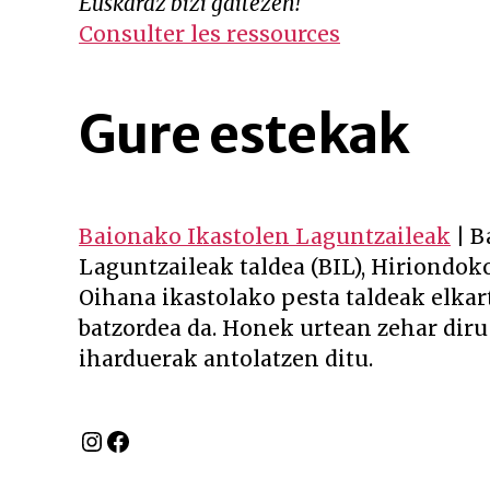
Euskaraz bizi gaitezen!
Consulter les ressources
Gure estekak
Baionako Ikastolen Laguntzaileak
| B
Laguntzaileak taldea (BIL), Hiriondoko
Oihana ikastolako pesta taldeak elkar
batzordea da. Honek urtean zehar diru
iharduerak antolatzen ditu.
Instagram
Facebook