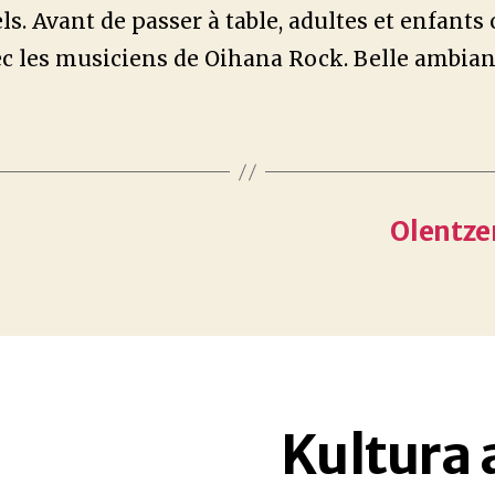
ls. Avant de passer à table, adultes et enfants
c les musiciens de Oihana Rock. Belle ambian
Olentze
Kultura