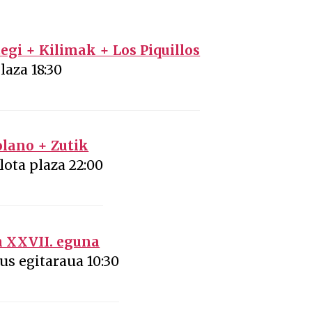
gi + Kilimak + Los Piquillos
laza 18:30
lano + Zutik
lota plaza 22:00
n XXVII. eguna
us egitaraua 10:30