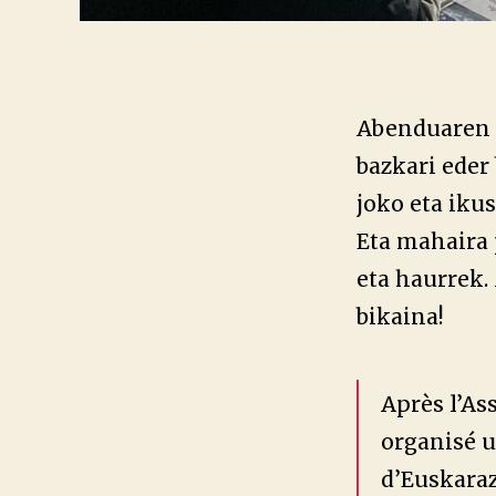
Abenduaren 1
bazkari eder 
joko eta iku
Eta mahaira 
eta haurrek.
bikaina!
Après l’As
organisé u
d’Euskaraz