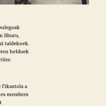
 bulegoak
n liburu,
zi taldekoek.
zuten helduek
 Giro
l’ikastola a
, les membres
t