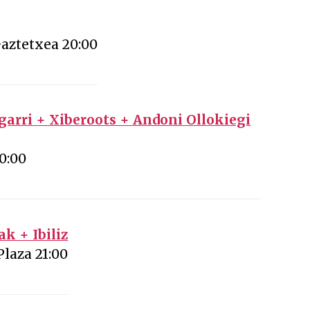
aztetxea 20:00
garri + Xiberoots + Andoni Ollokiegi
0:00
k + Ibiliz
Plaza 21:00