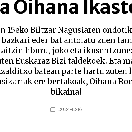
a Oihana Ikast
 15eko Biltzar Nagusiaren ondotik
bazkari eder bat antolatu zuen fam
aitzin liburu, joko eta ikusentzun
uten Euskaraz Bizi taldekoek. Eta m
tzalditxo batean parte hartu zuten 
sikariak ere bertakoak, Oihana Roc
bikaina!
2024-12-16
Argitalpenaren
data