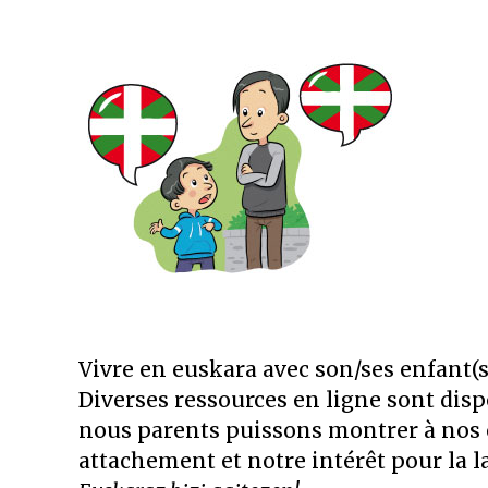
Vivre en euskara avec son/ses enfant(s
Diverses ressources en ligne sont disp
nous parents puissons montrer à nos 
attachement et notre intérêt pour la 