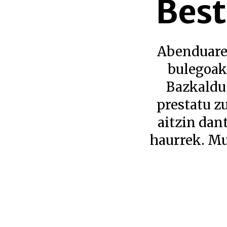
Best
Abenduaren
bulegoak 
Bazkaldu 
prestatu z
aitzin dan
haurrek. Mu