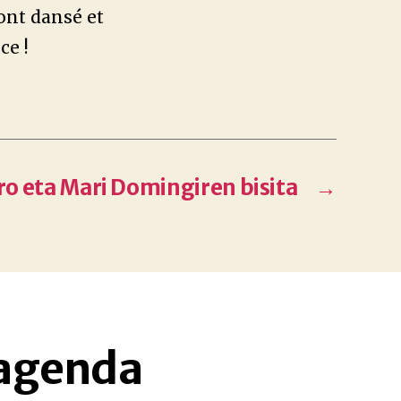
 ont dansé et
ce !
ro eta Mari Domingiren bisita
→
 agenda