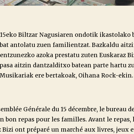
5eko Biltzar Nagusiaren ondotik ikastolako
bat antolatu zuen familientzat. Bazkaldu aitzi
sentzunezko azoka prestatu zuten Euskaraz Bi
pasa aitzin dantzalditxo batean parte hartu 
 Musikariak ere bertakoak, Oihana Rock-ekin.
semblée Générale du 15 décembre, le bureau de 
n bon repas pour les familles. Avant le repas
 Bizi ont préparé un marché aux livres, jeux e