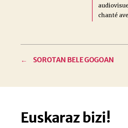
audiovisue
chanté ave
←
SOROTAN BELE GOGOAN
Euskaraz bizi!