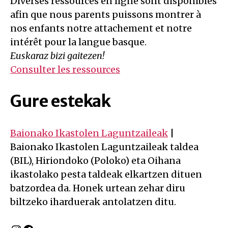
Diverses ressources en ligne sont disponibles
afin que nous parents puissons montrer à
nos enfants notre attachement et notre
intérêt pour la langue basque.
Euskaraz bizi gaitezen!
Consulter les ressources
Gure estekak
Baionako Ikastolen Laguntzaileak
|
Baionako Ikastolen Laguntzaileak taldea
(BIL), Hiriondoko (Poloko) eta Oihana
ikastolako pesta taldeak elkartzen dituen
batzordea da. Honek urtean zehar diru
biltzeko iharduerak antolatzen ditu.