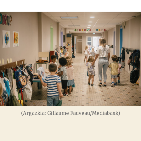
data
(Argazkia: Gillaume Fauveau/Mediabask)