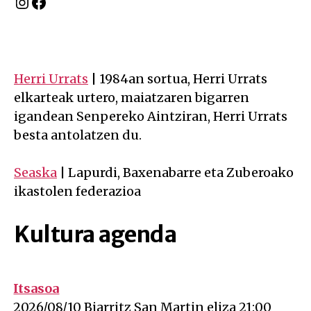
Instagram
Facebook
Herri Urrats
| 1984an sortua, Herri Urrats
elkarteak urtero, maiatzaren bigarren
igandean Senpereko Aintziran, Herri Urrats
besta antolatzen du.
Seaska
| Lapurdi, Baxenabarre eta Zuberoako
ikastolen federazioa
Kultura agenda
Itsasoa
on 2026-08-10 at 0h00
2026/08/10 Biarritz San Martin eliza 21:00