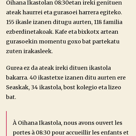
Oihana Ikastolan 08:30etan ireki genituen
ateak haurrei eta gurasoei harrera egiteko.
155 ikasle izanen ditugu aurten, 118 familia
ezberdinetakoak. Kafe eta bixkotx artean
gurasoekin momentu goxo bat partekatu
zuten irakasleek.
Gurea ez da ateak ireki dituen ikastola
bakarra. 40 ikastetxe izanen ditu aurten ere
Seaskak, 34 ikastola, bost kolegio eta lizeo
bat.
À Oihana Ikastola, nous avons ouvert les
portes à 08:30 pour accueillir les enfants et