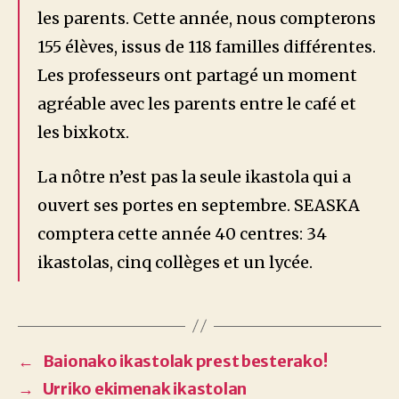
les parents. Cette année, nous compterons
155 élèves, issus de 118 familles différentes.
Les professeurs ont partagé un moment
agréable avec les parents entre le café et
les bixkotx.
La nôtre n’est pas la seule ikastola qui a
ouvert ses portes en septembre. SEASKA
comptera cette année 40 centres: 34
ikastolas, cinq collèges et un lycée.
←
Baionako ikastolak prest besterako!
→
Urriko ekimenak ikastolan