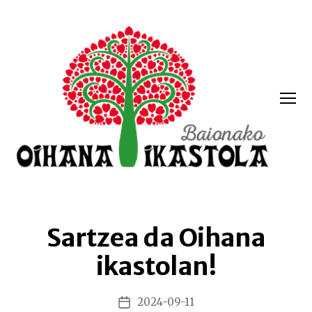
Menua
Oihana
ikastola
Sartzea da Oihana
ikastolan!
2024-09-11
Argitalpenaren