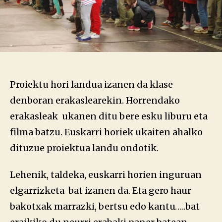
Proiektu hori landua izanen da klase
denboran erakaslearekin. Horrendako
erakasleak ukanen ditu bere esku liburu eta
filma batzu. Euskarri horiek ukaiten ahalko
dituzue proiektua landu ondotik.
Lehenik, taldeka, euskarri horien inguruan
elgarrizketa bat izanen da. Eta gero haur
bakotxak marrazki, bertsu edo kantu…..bat