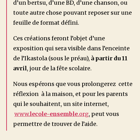
d’un bertsu, d’une BD, d’une chanson, ou
toute autre chose pouvant reposer sur une
feuille de format défini.
Ces créations feront l’objet d’une
exposition qui sera visible dans l’enceinte
de l’Ikastola (sous le préau),
à partir du 11
avril
, jour de la fête scolaire.
Nous espérons que vous prolongerez cette
réflexion à la maison, et pour les parents
qui le souhaitent, un site internet,
www.
lecole-ensemble
.org
, peut vous
permettre de trouver de l’aide.