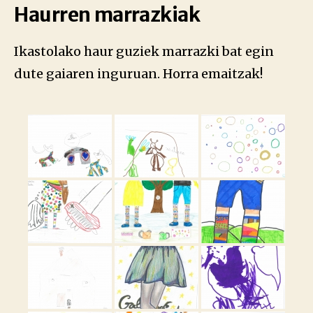
Haurren marrazkiak
Ikastolako haur guziek marrazki bat egin
dute gaiaren inguruan. Horra emaitzak!