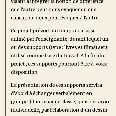
visant à intégrer la notion de différence
que l’autre peut nous évoquer ou que
chacun de nous peut évoquer à l’autre.
Ce projet prévoit, un temps en classe,
animé par l’enseignante, durant lequel un
ou des supports (type : livres et films) sera
utilisé comme base du travail. A la fin du
projet , ces supports pourront être à votre
disposition.
La présentation de ces supports servira
d’abord à échanger verbalement en
groupe (dans chaque classe), puis de façon
individuelle, par l’élaboration d’un dessin,