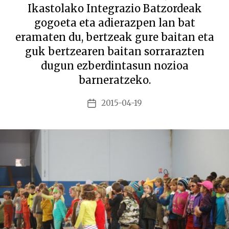
Ikastolako Integrazio Batzordeak
gogoeta eta adierazpen lan bat
eramaten du, bertzeak gure baitan eta
guk bertzearen baitan sorrarazten
dugun ezberdintasun nozioa
barneratzeko.
2015-04-19
Argitalpenaren
data