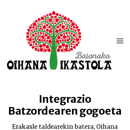
Menua
Oihana
ikastola
Integrazio
Batzordearen gogoeta
Erakasle taldearekin batera, Oihana