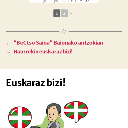
1
2
►
←
“BeCtso Saioa” Baionako antzokian
→
Haurrekin euskaraz bizi!
Euskaraz bizi!