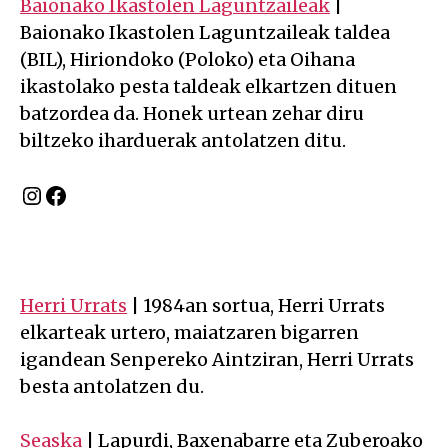
Baionako Ikastolen Laguntzaileak
|
Baionako Ikastolen Laguntzaileak taldea
(BIL), Hiriondoko (Poloko) eta Oihana
ikastolako pesta taldeak elkartzen dituen
batzordea da. Honek urtean zehar diru
biltzeko iharduerak antolatzen ditu.
Instagram
Facebook
Herri Urrats
| 1984an sortua, Herri Urrats
elkarteak urtero, maiatzaren bigarren
igandean Senpereko Aintziran, Herri Urrats
besta antolatzen du.
Seaska
| Lapurdi, Baxenabarre eta Zuberoako