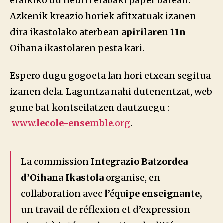
eraikiko du neurri erabaki paper batean.
Azkenik kreazio horiek afitxatuak izanen
dira ikastolako aterbean
apirilaren 11n
Oihana ikastolaren pesta kari.
Espero dugu gogoeta lan hori etxean segitua
izanen dela. Laguntza nahi dutenentzat, web
gune bat kontseilatzen dautzuegu :
www.
lecole-ensemble
.org
.
La commission
Integrazio Batzordea
d’Oihana Ikastola
organise, en
collaboration avec
l’équipe enseignante,
un travail de réflexion et d’expression