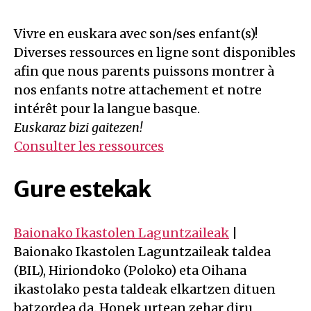
Vivre en euskara avec son/ses enfant(s)!
Diverses ressources en ligne sont disponibles
afin que nous parents puissons montrer à
nos enfants notre attachement et notre
intérêt pour la langue basque.
Euskaraz bizi gaitezen!
Consulter les ressources
Gure estekak
Baionako Ikastolen Laguntzaileak
|
Baionako Ikastolen Laguntzaileak taldea
(BIL), Hiriondoko (Poloko) eta Oihana
ikastolako pesta taldeak elkartzen dituen
batzordea da. Honek urtean zehar diru