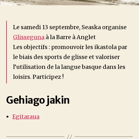
Le samedi 13 septembre, Seaska organise
Glisseguna
à la Barre à Anglet
Les objectifs : promouvoir les ikastola par
le biais des sports de glisse et valoriser
l’utilisation de la langue basque dans les
loisirs. Participez !
Gehiago jakin
Egitaraua