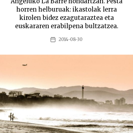
Angeluko La Barre hondartzan. Pesta
horren helburuak: ikastolak lerra
kirolen bidez ezagutaraztea eta
euskararen erabilpena bultzatzea.
2014-08-30
Argitalpenaren
data