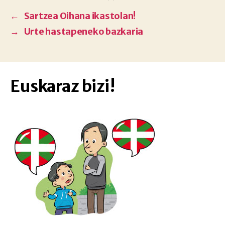
←
Sartzea Oihana ikastolan!
→
Urte hastapeneko bazkaria
Euskaraz bizi!