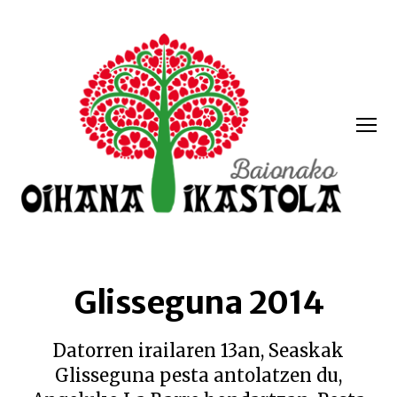
Menua
Oihana
ikastola
Glisseguna 2014
Datorren irailaren 13an, Seaskak
Glisseguna pesta antolatzen du,