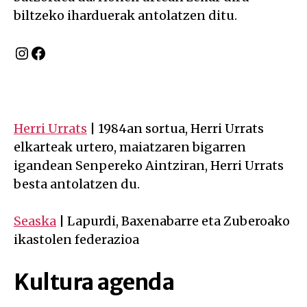
biltzeko iharduerak antolatzen ditu.
Instagram
Facebook
Herri Urrats
| 1984an sortua, Herri Urrats
elkarteak urtero, maiatzaren bigarren
igandean Senpereko Aintziran, Herri Urrats
besta antolatzen du.
Seaska
| Lapurdi, Baxenabarre eta Zuberoako
ikastolen federazioa
Kultura agenda