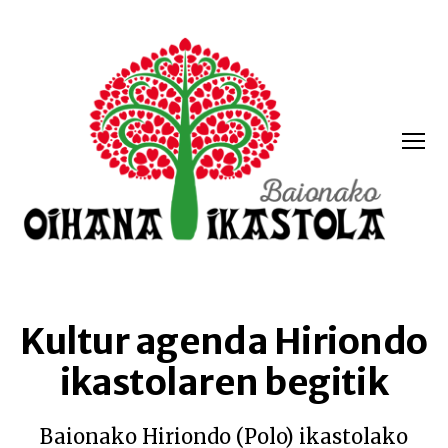
Menua
Oihana
ikastola
Kultur agenda Hiriondo
ikastolaren begitik
Baionako Hiriondo (Polo) ikastolako