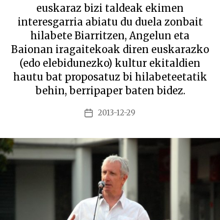
euskaraz bizi taldeak ekimen
interesgarria abiatu du duela zonbait
hilabete Biarritzen, Angelun eta
Baionan iragaitekoak diren euskarazko
(edo elebidunezko) kultur ekitaldien
hautu bat proposatuz bi hilabeteetatik
behin, berripaper baten bidez.
2013-12-29
Argitalpenaren
data