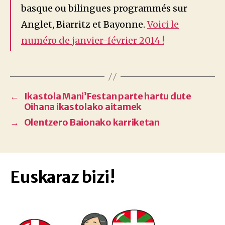
basque ou bilingues programmés sur
Anglet, Biarritz et Bayonne.
Voici le
numéro de janvier-février 2014 !
←
Ikastola Mani’Festan parte hartu dute
Oihana ikastolako aitamek
→
Olentzero Baionako karriketan
Euskaraz bizi!