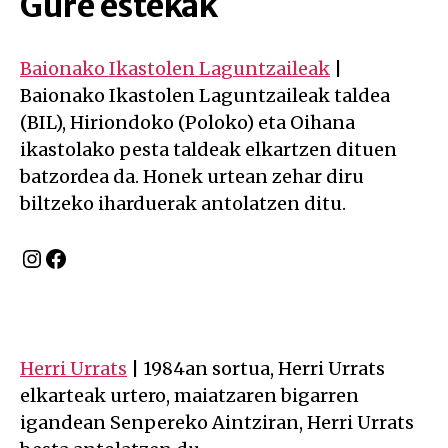
Gure estekak
Baionako Ikastolen Laguntzaileak
|
Baionako Ikastolen Laguntzaileak taldea
(BIL), Hiriondoko (Poloko) eta Oihana
ikastolako pesta taldeak elkartzen dituen
batzordea da. Honek urtean zehar diru
biltzeko iharduerak antolatzen ditu.
Instagram
Facebook
Herri Urrats
| 1984an sortua, Herri Urrats
elkarteak urtero, maiatzaren bigarren
igandean Senpereko Aintziran, Herri Urrats