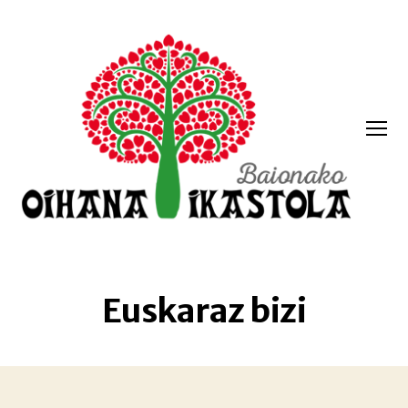
Menua
Oihana
ikastola
Euskaraz bizi