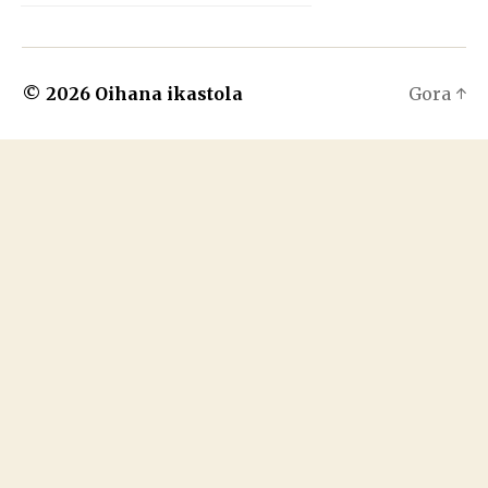
© 2026
Oihana ikastola
Gora
↑