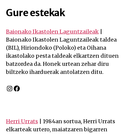
Gure estekak
Baionako Ikastolen Laguntzaileak
|
Baionako Ikastolen Laguntzaileak taldea
(BIL), Hiriondoko (Poloko) eta Oihana
ikastolako pesta taldeak elkartzen dituen
batzordea da. Honek urtean zehar diru
biltzeko iharduerak antolatzen ditu.
Instagram
Facebook
Herri Urrats
| 1984an sortua, Herri Urrats
elkarteak urtero, maiatzaren bigarren