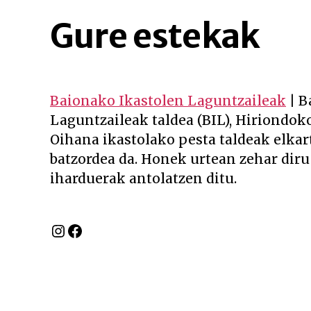
Gure estekak
Baionako Ikastolen Laguntzaileak
| B
Laguntzaileak taldea (BIL), Hiriondoko
Oihana ikastolako pesta taldeak elkar
batzordea da. Honek urtean zehar diru
iharduerak antolatzen ditu.
Instagram
Facebook