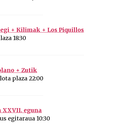
gi + Kilimak + Los Piquillos
laza 18:30
lano + Zutik
lota plaza 22:00
n XXVII. eguna
us egitaraua 10:30