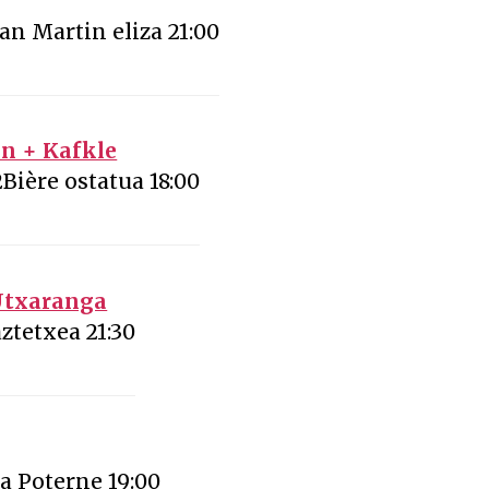
San Martin eliza 21:00
an + Kafkle
Bière ostatua 18:00
 Utxaranga
ztetxea 21:30
a Poterne 19:00