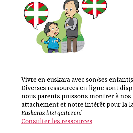
Vivre en euskara avec son/ses enfant(s
Diverses ressources en ligne sont disp
nous parents puissons montrer à nos 
attachement et notre intérêt pour la 
Euskaraz bizi gaitezen!
Consulter les ressources